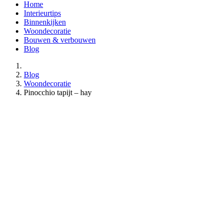
Home
Interieurtips
Binnenkijken
Woondecoratie
Bouwen & verbouwen
Blog
Blog
Woondecoratie
Pinocchio tapijt – hay