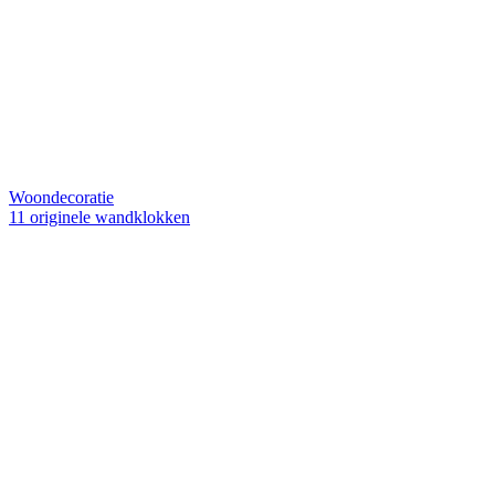
Woondecoratie
11 originele wandklokken